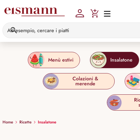
Skip to main content
Menù estivi
Insalatone
Colazioni &
merende
Ri
Home
Ricette
Insalatone