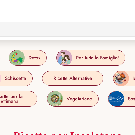
Detox
Per tutta la Famiglia!
Schiscette
Ricette Alternative
I
cette per la
Vegetariane
Sos
settimana