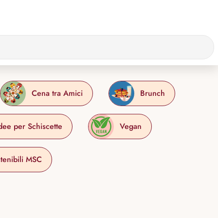
Cena tra Amici
Brunch
dee per Schiscette
Vegan
tenibili MSC