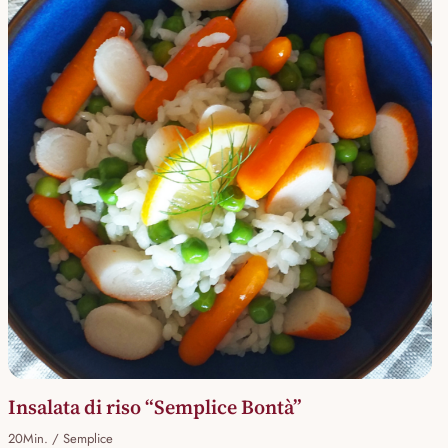
Insalata di riso “Semplice Bontà”
20Min. / Semplice