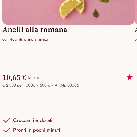
Anelli alla romana
con 40% di totano atlantico
c
10,65 €
Iva incl.
€ 21,30 per 1000g / 500 g /
Art.Nr. 60005
Croccanti e dorati
Pronti in pochi minuti