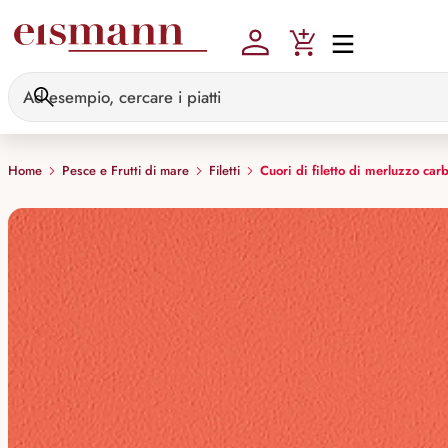
Skip to main content
Home
Pesce e Frutti di mare
Filetti
Cuori di filetto di merluzzo car