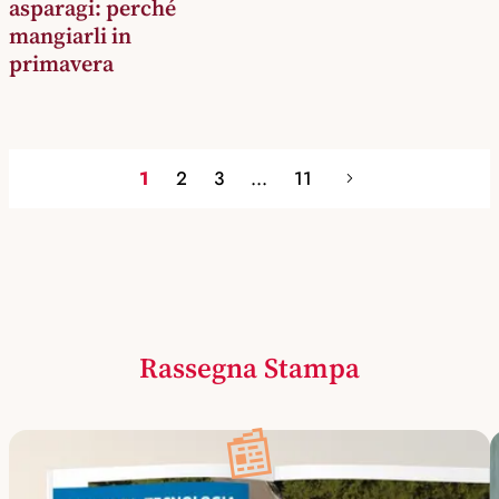
asparagi: perché
mangiarli in
primavera
1
2
3
...
11
Rassegna Stampa
📰