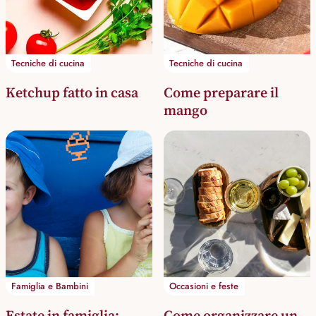
Tecniche di cucina
Tecniche di cucina
Ketchup fatto in casa
Come preparare il
mango
🍨
Famiglia e Bambini
Occasioni e feste
Estate in famiglia:
Come organizzare un