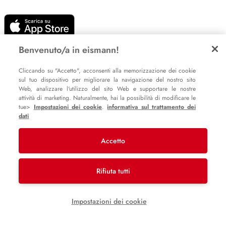
Benvenuto/a in eismann!
Cliccando su "Accetto", acconsenti alla memorizzazione dei cookie
sul tuo dispositivo per migliorare la navigazione del nostro sito
Impostazione dei cookie
Web, analizzare l'utilizzo del sito Web e supportare le nostre
Informative sulla privacy
attività di marketing. Naturalmente, hai la possibilità di modificare le
tue>
Impostazioni dei cookie
.
informativa sul trattamento dei
Policy Whistleblowing
dati
Accetto
© 2007 – 2026 eismann s.r.l.
Last Mile Delivery S.à r.l.
Rifiuta tutti
Impostazioni dei cookie