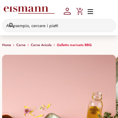
Skip to main content
Home
Carne
Carne Avicola
Galletto marinato BBQ