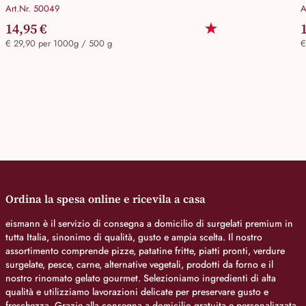
Art.Nr. 50049
A
14,95 €
€ 29,90 per 1000g / 500 g
€
Ordina la spesa online e ricevila a casa
eismann è il servizio di consegna a domicilio di surgelati premium in
tutta Italia, sinonimo di qualità, gusto e ampia scelta. Il nostro
assortimento comprende pizze, patatine fritte, piatti pronti, verdure
surgelate, pesce, carne, alternative vegetali, prodotti da forno e il
nostro rinomato gelato gourmet. Selezioniamo ingredienti di alta
qualità e utilizziamo lavorazioni delicate per preservare gusto e
freschezza. Grazie alla consegna a domicilio gratuita e personalizzata,