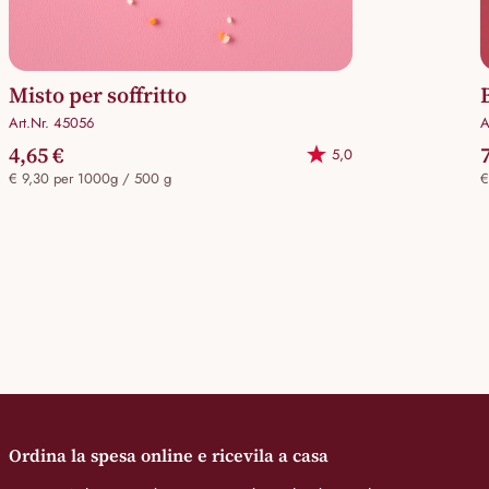
Misto per soffritto
Art.Nr. 45056
A
4,65 €
5,0
€ 9,30 per 1000g / 500 g
€
Ordina la spesa online e ricevila a casa