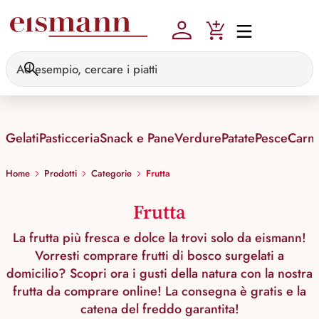
Skip to main content
Gelati
Pasticceria
Snack e Pane
Verdure
Patate
Pesce
Carn
Home
Prodotti
Categorie
Frutta
Frutta
La frutta più fresca e dolce la trovi solo da eismann!
Vorresti comprare frutti di bosco surgelati a
domicilio? Scopri ora i gusti della natura con la nostra
frutta da comprare online! La consegna è gratis e la
catena del freddo garantita!