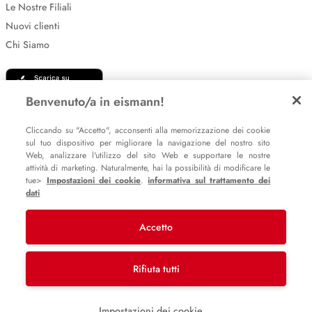
Le Nostre Filiali
Nuovi clienti
Chi Siamo
Benvenuto/a in eismann!
Cliccando su "Accetto", acconsenti alla memorizzazione dei cookie
sul tuo dispositivo per migliorare la navigazione del nostro sito
Web, analizzare l'utilizzo del sito Web e supportare le nostre
Impostazione dei cookie
attività di marketing. Naturalmente, hai la possibilità di modificare le
tue>
Impostazioni dei cookie
.
informativa sul trattamento dei
Informative sulla privacy
dati
Policy Whistleblowing
Accetto
© 2007 – 2026 eismann s.r.l.
Rifiuta tutti
Last Mile Delivery S.à r.l.
Impostazioni dei cookie