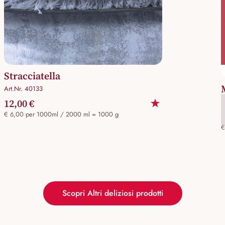
Stracciatella
Art.Nr. 40133
12,00 €
A
€ 6,00 per 1000ml / 2000 ml = 1000 g
€
Scopri Altri deliziosi prodotti