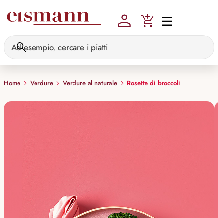
Skip to main content
Home
Verdure
Verdure al naturale
Rosette di broccoli