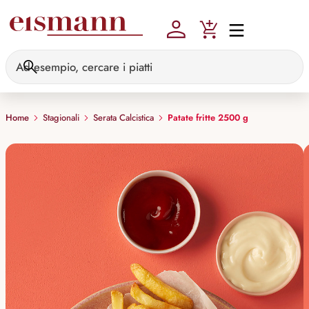
Skip to main content
Home
Stagionali
Serata Calcistica
Patate fritte 2500 g