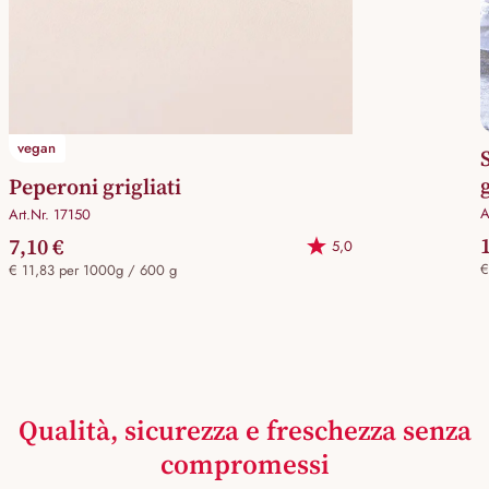
vegan
Peperoni grigliati
A
Art.Nr. 17150
7,10 €
5,0
€
€ 11,83 per 1000g / 600 g
Qualità, sicurezza e freschezza senza
compromessi