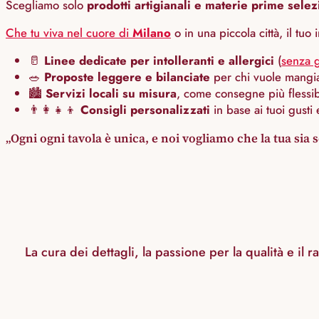
Scegliamo solo
prodotti artigianali e materie prime sele
Che tu viva nel cuore di
Milano
o in una piccola città, il tuo 
🥛
Linee dedicate per intolleranti e allergici
(
senza g
🥗
Proposte leggere e bilanciate
per chi vuole mangia
🏙️
Servizi locali su misura
, come consegne più flessi
👨‍👩‍👧‍👦
Consigli personalizzati
in base ai tuoi gusti e
Ogni ogni tavola è unica, e noi vogliamo che la tua sia 
La cura dei dettagli, la passione per la qualità e il 