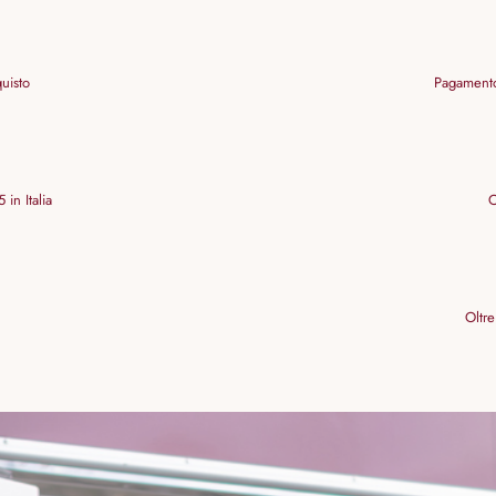
quisto
Pagamento
 in Italia
C
Oltre