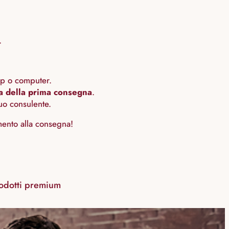
.
pp o computer.
a della prima consegna
.
tuo consulente.
amento alla consegna!
prodotti premium