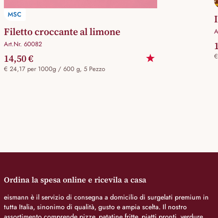
MSC
Filetto croccante al limone
A
Art.Nr. 60082
14,50 €
€
€ 24,17 per 1000g / 600 g, 5 Pezzo
Ordina la spesa online e ricevila a casa
eismann è il servizio di consegna a domicilio di surgelati premium in
tutta Italia, sinonimo di qualità, gusto e ampia scelta. Il nostro
assortimento comprende pizze, patatine fritte, piatti pronti, verdure