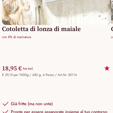
Cotoletta di lonza di maiale
con 8% di marinatura
c
18,95 €
Iva incl.
€ 29,15 per 1000g / 650 g, 4 Pezzo /
Art.Nr. 50114
Già fritte (ma non unte)
Pronte per essere assaporate insieme al tuo contorno