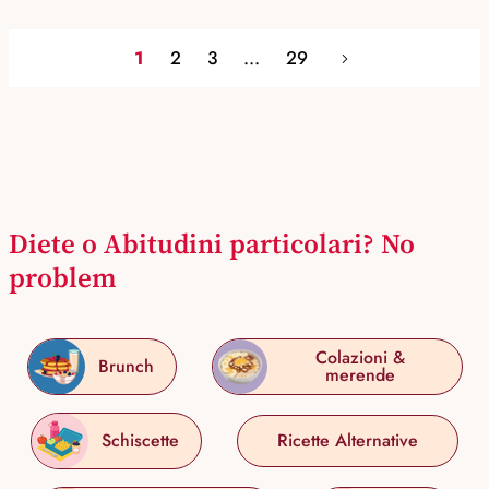
1
2
3
...
29
Diete o Abitudini particolari? No
problem
Colazioni &
Brunch
merende
Schiscette
Ricette Alternative