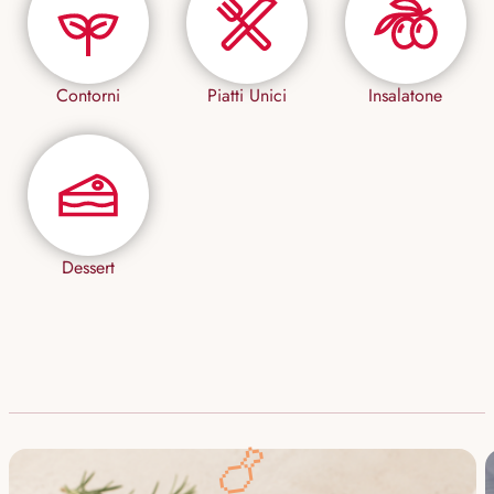
Contorni
Piatti Unici
Insalatone
Dessert
🍗