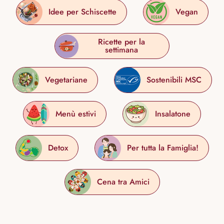
Idee per Schiscette
Vegan
Ricette per la
settimana
Vegetariane
Sostenibili MSC
Menù estivi
Insalatone
Detox
Per tutta la Famiglia!
Cena tra Amici