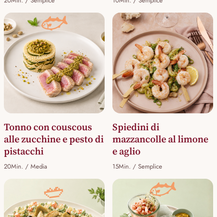
20Min. / Semplice
10Min. / Semplice
🐟
Tonno con couscous
Spiedini di
alle zucchine e pesto di
mazzancolle al limone
pistacchi
e aglio
20Min. / Media
15Min. / Semplice
🐟
🥗