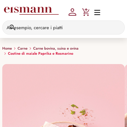
Skip to main content
Home
Carne
Carne bovina, suina e ovina
Costine di maiale Paprika e Rosmarino