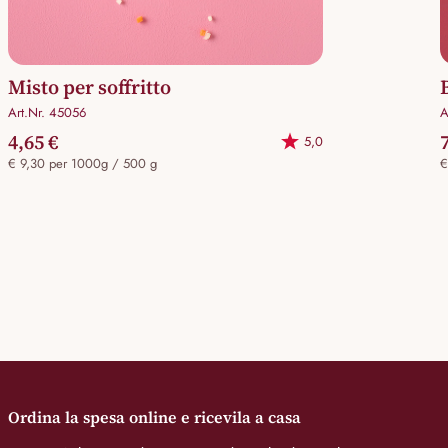
Misto per soffritto
Art.Nr. 45056
A
4,65 €
5,0
€ 9,30 per 1000g / 500 g
€
Ordina la spesa online e ricevila a casa