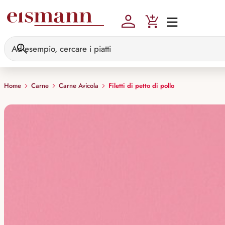
Skip to main content
Home
Carne
Carne Avicola
Filetti di petto di pollo