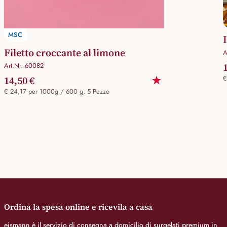
MSC
Filetto croccante al limone
A
Art.Nr. 60082
14,50 €
€
€ 24,17 per 1000g / 600 g, 5 Pezzo
Ordina la spesa online e ricevila a casa
eismann è il servizio di consegna a domicilio di surgelati premium in