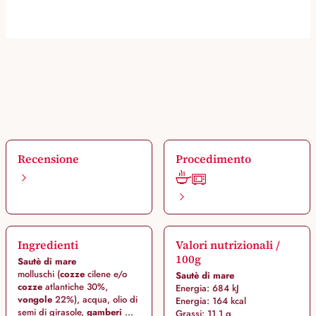
Recensione
Procedimento
Ingredienti
Valori nutrizionali /
100g
Sautè di mare
molluschi (
cozze
cilene e/o
Sautè di mare
cozze
atlantiche 30%,
Energia: 684 kJ
vongole
22%), acqua, olio di
Energia: 164 kcal
semi di girasole,
gamberi
...
Grassi: 11,1 g