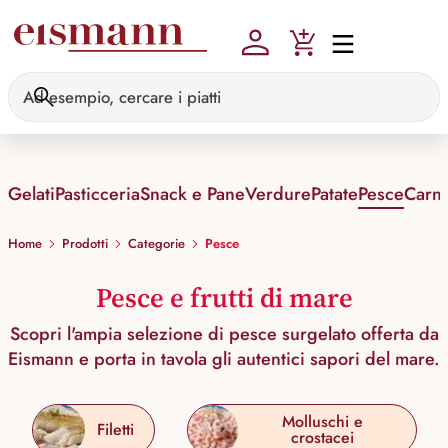
Skip to main content
Gelati
Pasticceria
Snack e Pane
Verdure
Patate
Pesce
Carn
Home
Prodotti
Categorie
Pesce
Pesce e frutti di mare
Scopri l'ampia selezione di pesce surgelato offerta da
Eismann e porta in tavola gli autentici sapori del mare.
Molluschi e
Filetti
crostacei