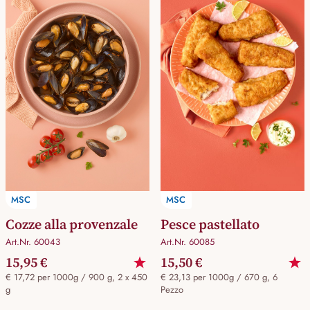
MSC
MSC
Cozze alla provenzale
Pesce pastellato
Art.Nr. 60043
Art.Nr. 60085
15,95 €
15,50 €
€ 17,72 per 1000g / 900 g, 2 x 450
€ 23,13 per 1000g / 670 g, 6
g
Pezzo