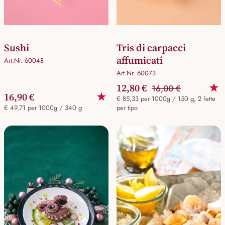
Sushi
Tris di carpacci
affumicati
Art.Nr. 60048
Art.Nr. 60073
12,80 €
16,00 €
16,90 €
€ 85,33 per 1000g / 150 g, 2 fette
€ 49,71 per 1000g / 340 g
per tipo