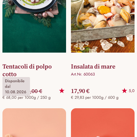
Tentacoli di polpo
Insalata di mare
cotto
Art.Nr. 60063
Disponibile
Art.Nr. 60097
dal
17,00 €
17,90 €
20,00 €
5,0
10.08.2026
€ 68,00 per 1000g / 250 g
€ 29,83 per 1000g / 600 g