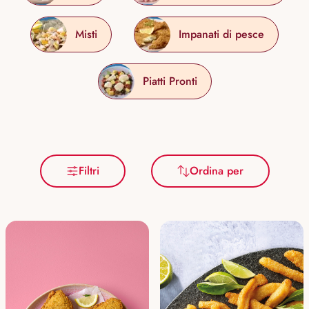
Misti
Impanati di pesce
Piatti Pronti
Filtri
Ordina per