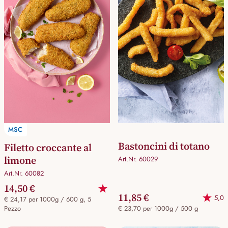
MSC
Bastoncini di totano
Filetto croccante al
limone
Art.Nr. 60029
Art.Nr. 60082
14,50 €
11,85 €
5,0
€ 24,17 per 1000g / 600 g, 5
Pezzo
€ 23,70 per 1000g / 500 g