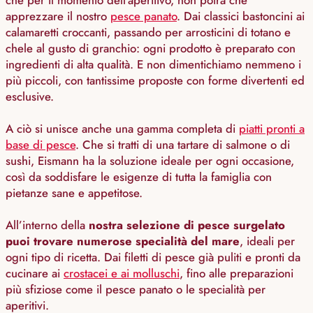
che per il momento dell’aperitivo, non potrà che
apprezzare il nostro
pesce panato
. Dai classici bastoncini ai
calamaretti croccanti, passando per arrosticini di totano e
chele al gusto di granchio: ogni prodotto è preparato con
ingredienti di alta qualità. E non dimentichiamo nemmeno i
più piccoli, con tantissime proposte con forme divertenti ed
esclusive.
A ciò si unisce anche una gamma completa di
piatti pronti a
base di pesce
. Che si tratti di una tartare di salmone o di
sushi, Eismann ha la soluzione ideale per ogni occasione,
così da soddisfare le esigenze di tutta la famiglia con
pietanze sane e appetitose.
All’interno della
nostra selezione di pesce surgelato
puoi trovare numerose specialità del mare
, ideali per
ogni tipo di ricetta. Dai filetti di pesce già puliti e pronti da
cucinare ai
crostacei e ai molluschi
, fino alle preparazioni
più sfiziose come il pesce panato o le specialità per
aperitivi.