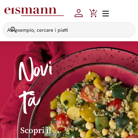
Skip to main content
N
o
vi
t
à
Scopri il