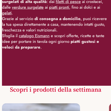
surgelati di alta qualità
: dai
filetti di pesce
ai crostacei,
dalle
verdure surgelate
ai
piatti pronti
, fino ai dolci e ai
gelati
.
Grazie al servizio
di consegna a domicilio
, puoi ricevere
la tua spesa direttamente a casa, mantenendo intatti gusto,
freschezza e valori nutrizionali.
Sfoglia il
catalogo Eismann
e scopri offerte, ricette e tante
idee per portare in tavola ogni giorno
piatti gustosi e
veloci da preparare
.
Scopri i prodotti della settimana