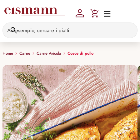
Skip to main content
Home
Carne
Carne Avicola
Cosce di pollo