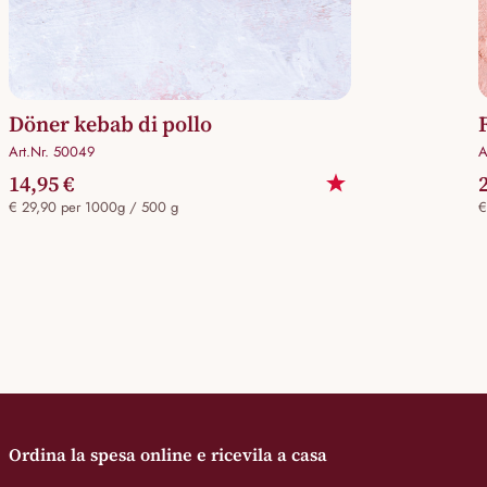
Döner kebab di pollo
Art.Nr. 50049
A
14,95 €
€ 29,90 per 1000g / 500 g
€
Ordina la spesa online e ricevila a casa