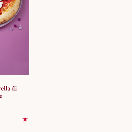
lla di
e