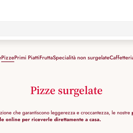
e
Pizze
Primi Piatti
Frutta
Specialità non surgelate
Caffetteri
Pizze surgelate
itazione che garantiscono leggerezza e croccantezza, le nostre
le online per riceverle direttamente a casa.