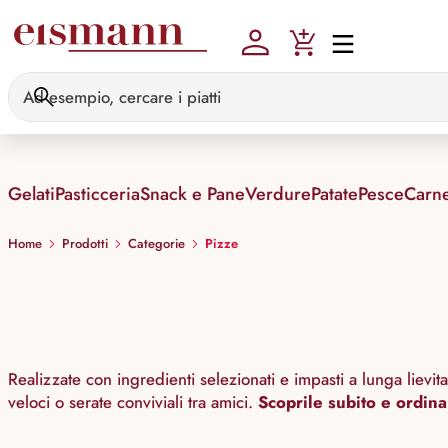
Skip to main content
Gelati
Pasticceria
Snack e Pane
Verdure
Patate
Pesce
Carn
Home
Prodotti
Categorie
Pizze
Realizzate con ingredienti selezionati e impasti a lunga liev
veloci o serate conviviali tra amici.
Scoprile subito e ordina