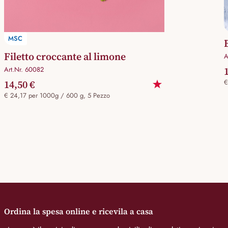
MSC
Filetto croccante al limone
A
Art.Nr. 60082
14,50 €
€
€ 24,17 per 1000g / 600 g, 5 Pezzo
Ordina la spesa online e ricevila a casa