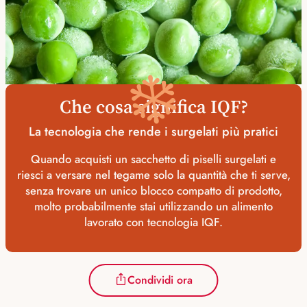
❄️
Che cosa significa IQF?
La tecnologia che rende i surgelati più pratici
Quando acquisti un sacchetto di piselli surgelati e
riesci a versare nel tegame solo la quantità che ti serve,
senza trovare un unico blocco compatto di prodotto,
molto probabilmente stai utilizzando un alimento
lavorato con tecnologia IQF.
Condividi ora