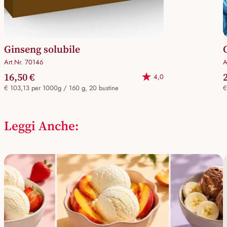
Ginseng solubile
Art.Nr. 70146
A
16,50 €
4,0
€ 103,13 per 1000g / 160 g, 20 bustine
€
Leggi Anche: