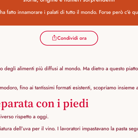
 ma ha fatto innamorare i palati di tutto il mondo. Forse però c'
Condividi ora
no degli alimenti più diffusi al mondo. Ma dietro a questo piat
omodoro, fino ai tantissimi formati esistenti, scopriamo insieme 
parata con i piedi
iverso rispetto a oggi.
giatura dell’uva per il vino. I lavoratori impastavano la pasta 