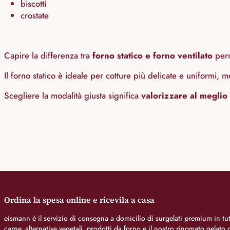
biscotti
crostate
Capire la differenza tra
forno statico e forno ventilato
perm
Il forno statico è ideale per cotture più delicate e uniformi, 
Scegliere la modalità giusta significa
valorizzare al meglio 
Ordina la spesa online e ricevila a casa
eismann è il servizio di consegna a domicilio di surgelati premium in tutt
carne, alternative vegetali, prodotti da forno e il nostro rinomato gelat