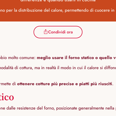
ono per la distribuzione del calore, permettendo di cuocere in 
Condividi ora
dubbio molto comune:
meglio usare il forno statico o quello 
lità di cottura, ma in realtà il modo in cui il calore si diffond
ermette di
ottenere cotture più precise e piatti più riusciti
.
tico
ne dalle resistenze del forno, posizionate generalmente nella p