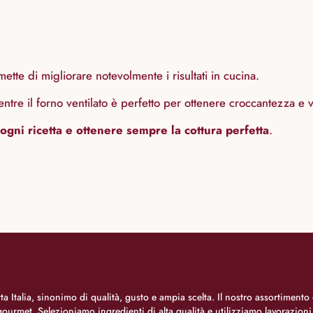
ette di migliorare notevolmente i risultati in cucina.
mentre il forno ventilato è perfetto per ottenere croccantezza e 
ogni ricetta e ottenere sempre la cottura perfetta
.
a Italia, sinonimo di qualità, gusto e ampia scelta. Il nostro assortimento 
o gourmet. Selezioniamo ingredienti di alta qualità e utilizziamo lavorazion