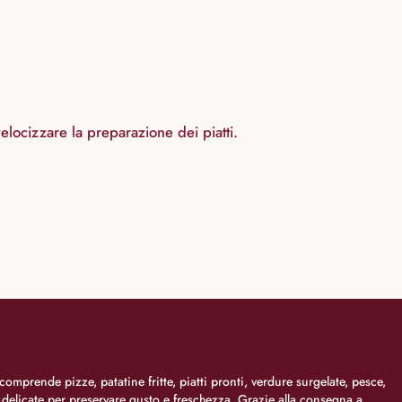
velocizzare la preparazione dei piatti.
comprende pizze, patatine fritte, piatti pronti, verdure surgelate, pesce,
i delicate per preservare gusto e freschezza. Grazie alla consegna a