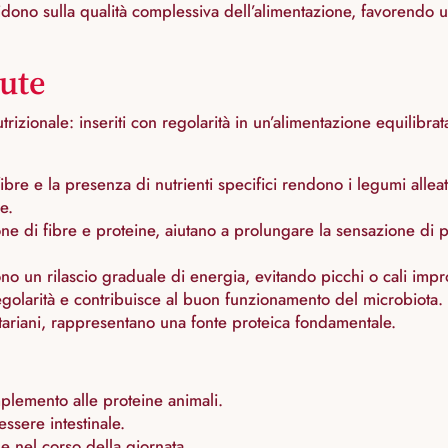
cidono sulla qualità complessiva dell’alimentazione, favorendo 
lute
nutrizionale: inseriti con regolarità in un’alimentazione equilibr
 fibre e la presenza di nutrienti specifici rendono i legumi allea
e.
one di fibre e proteine, aiutano a prolungare la sensazione di
ono un rilascio graduale di energia, evitando picchi o cali impr
 regolarità e contribuisce al buon funzionamento del microbiota.
tariani, rappresentano una fonte proteica fondamentale.
plemento alle proteine ​​animali.
ssere intestinale.
e nel corso della giornata.