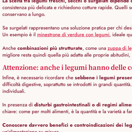
La scelta tra legumi freschi, secchi o surgelati dipende
consistenza più delicata e richiedono cotture rapide. Quelli 
conservano a lungo.
Se surgelati rappresentano una soluzione pratica per chi deside
Un esempio è il
minestrone di verdure con legumi
, ideale q
Anche
combinazioni più strutturate
, come una
zuppa di le
migliore resta quindi quella più adatta alle proprie abitudini, 
Attenzione: anche i legumi hanno delle 
Infine, è necessario ricordare che
sebbene i legumi present
difficoltà digestive, soprattutto se introdotti in grandi quant
individuali.
In presenza di
disturbi gastrointestinali o di regimi alime
chiave: come per molti alimenti, è la quantità e la varietà a fa
Conoscere davvero benefici e controindicazioni dei le
un’alimentazione su misura.