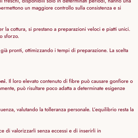
li freschi, disponibili solo in determinati periodi, hanno una
permettono un maggiore controllo sulla consistenza e si
la cottura, si prestano a preparazioni veloci e piatti unici.
o sforzo.
ià pronti, ottimizzando i tempi di preparazione. La scelta
oni
. Il loro elevato contenuto di fibre può causare gonfiore o
ettamente, può risultare poco adatta a determinate esigenze
nza, valutando la tolleranza personale. L’equilibrio resta la
di valorizzarli senza eccessi e di inserirli in