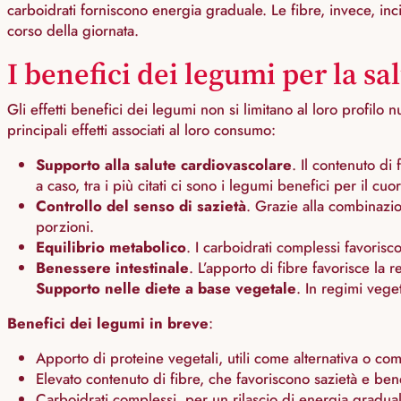
carboidrati forniscono energia graduale. Le fibre, invece, in
corso della giornata.
I benefici dei legumi per la sa
Gli effetti benefici dei legumi non si limitano al loro profilo 
principali effetti associati al loro consumo:
Supporto alla salute cardiovascolare
. Il contenuto di
a caso, tra i più citati ci sono i legumi benefici per il cuor
Controllo del senso di sazietà
. Grazie alla combinazi
porzioni.
Equilibrio metabolico
. I carboidrati complessi favorisc
Benessere intestinale
. L’apporto di fibre favorisce la
Supporto nelle diete a base vegetale
. In regimi vege
Benefici dei legumi in breve
:
Apporto di proteine ​​vegetali, utili come alternativa o com
Elevato contenuto di fibre, che favoriscono sazietà e bene
Carboidrati complessi, per un rilascio di energia gradual