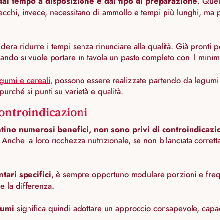
 dal tempo a disposizione e dal tipo di preparazione
. Quel
secchi, invece, necessitano di ammollo e tempi più lunghi, ma 
ra ridurre i tempi senza rinunciare alla qualità. Già pronti per 
uando si vuole portare in tavola un pasto completo con il minim
gumi e cereali
, possono essere realizzate partendo da legumi g
purché si punti su varietà e qualità.
controindicazioni
ino numerosi benefici, non sono privi di controindicazi
ità. Anche la loro ricchezza nutrizionale, se non bilanciata corr
ntari specifici
, è sempre opportuno modulare porzioni e freque
re la differenza.
gumi
significa quindi adottare un approccio consapevole, capace 