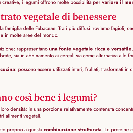
ù creative, i legumi offrono molte possibilità per
variare il m
trato vegetale di benessere
 famiglia delle Fabaceae. Tra i più diffusi troviamo fagioli, ceci
ne in molte aree del mondo.
osizione: rappresentano
una fonte vegetale ricca e versatile
rate, sia in abbinamento ai cereali sia come alternativa alle fon
 cucina
: possono essere utilizzati interi, frullati, trasformati
nno così bene i legumi?
la loro densità: in una porzione relativamente contenuta concen
ri alimenti vegetali.
ento proprio a questa
combinazione strutturata
. Le proteine c