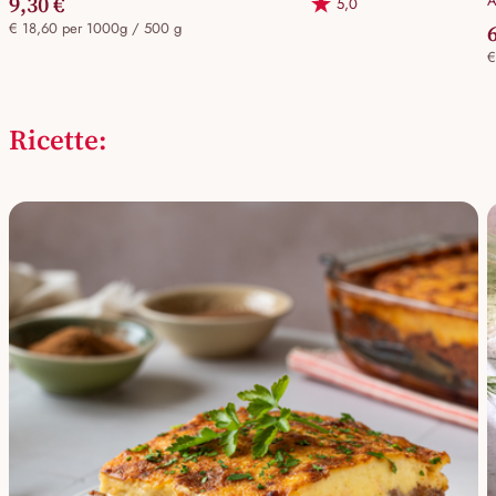
9,30 €
A
5,0
€ 18,60 per 1000g / 500 g
€
Ricette: