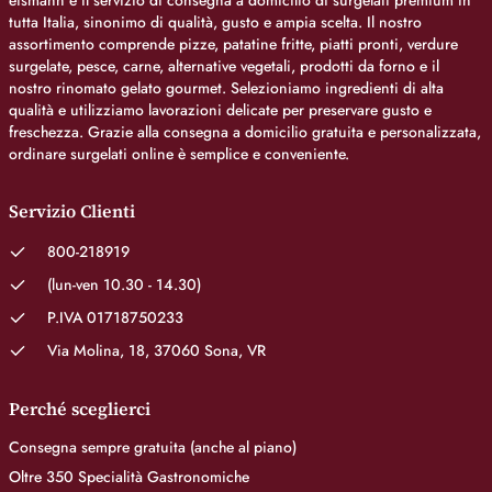
eismann è il servizio di consegna a domicilio di surgelati premium in
tutta Italia, sinonimo di qualità, gusto e ampia scelta. Il nostro
assortimento comprende pizze, patatine fritte, piatti pronti, verdure
surgelate, pesce, carne, alternative vegetali, prodotti da forno e il
nostro rinomato gelato gourmet. Selezioniamo ingredienti di alta
qualità e utilizziamo lavorazioni delicate per preservare gusto e
freschezza. Grazie alla consegna a domicilio gratuita e personalizzata,
ordinare surgelati online è semplice e conveniente.
Servizio Clienti
800-218919
(lun-ven 10.30 - 14.30)
P.IVA 01718750233
Via Molina, 18, 37060 Sona, VR
Perché sceglierci
Consegna sempre gratuita (anche al piano)
Oltre 350 Specialità Gastronomiche