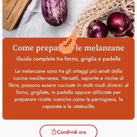
🍆
Come preparare le melanzane
Guida completa tra forno, griglia e padella
Le melanzane sono tra gli ortaggi più amati della
cucina mediterranea. Versatili, saporite e ricche di
fibre, possono essere cucinate in molti modi diversi: al
forno, grigliate, in padella oppure utilizzate per
preparare ricette iconiche come la parmigiana, la
caponata o la ratatouille.
Condividi ora