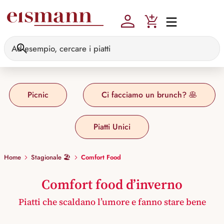
Skip to main content
Picnic
Ci facciamo un brunch? 🥞
Piatti Unici
Home
Stagionale 🏖️
Comfort Food
Comfort food d’inverno
Piatti che scaldano l’umore e fanno stare bene