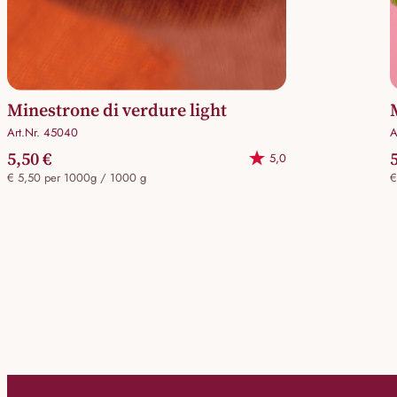
Minestrone di verdure light
Art.Nr. 45040
A
5,50 €
5,0
€ 5,50 per 1000g / 1000 g
€