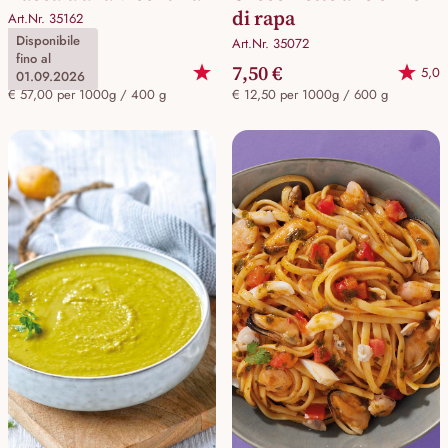
di rapa
Art.Nr. 35162
Disponibile
Art.Nr. 35072
fino al
22,80 €
7,50 €
5,0
01.09.2026
€ 57,00 per 1000g / 400 g
€ 12,50 per 1000g / 600 g