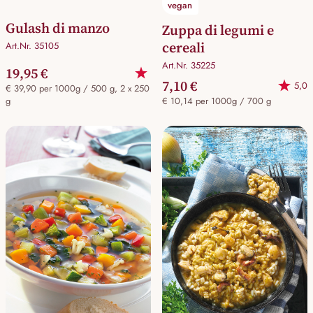
vegan
Gulash di manzo
Zuppa di legumi e
cereali
Art.Nr. 35105
Art.Nr. 35225
19,95 €
7,10 €
5,0
€ 39,90 per 1000g / 500 g, 2 x 250
g
€ 10,14 per 1000g / 700 g