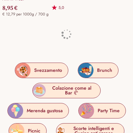
8,95 €
5,0
€ 12,79 per 1000g / 700 g
Svezzamento
Brunch
Colazione come al
Bar 🥐
Merenda gustosa
Party Time
Scorte intelligenti e
Picnic