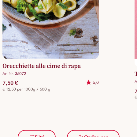
Orecchiette alle cime di rapa
Art.Nr. 35072
7,50 €
A
5,0
€ 12,50 per 1000g / 600 g
€