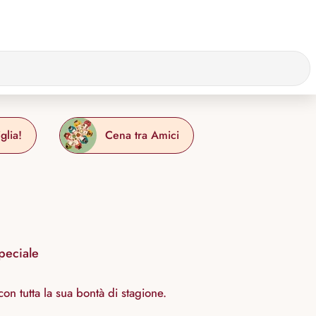
glia!
Cena tra Amici
peciale
on tutta la sua bontà di stagione.