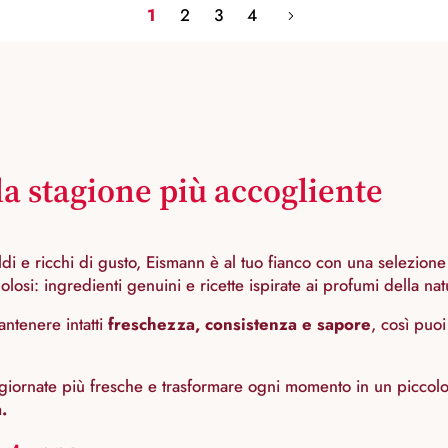
1
2
3
4
la stagione più accogliente
aldi e ricchi di gusto, Eismann è al tuo fianco con una selezion
olosi: ingredienti genuini e ricette ispirate ai profumi della n
antenere intatti
freschezza, consistenza e sapore
, così puoi
le giornate più fresche e trasformare ogni momento in un picco
.