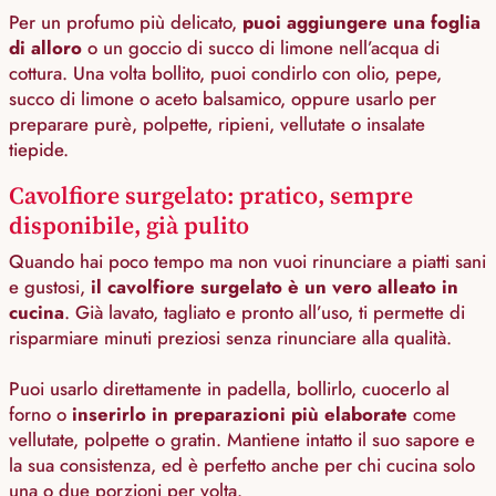
Per un profumo più delicato,
puoi aggiungere una foglia
di alloro
o un goccio di succo di limone nell’acqua di
cottura. Una volta bollito, puoi condirlo con olio, pepe,
succo di limone o aceto balsamico, oppure usarlo per
preparare purè, polpette, ripieni, vellutate o insalate
tiepide.
Cavolfiore surgelato: pratico, sempre
disponibile, già pulito
Quando hai poco tempo ma non vuoi rinunciare a piatti sani
e gustosi,
il cavolfiore surgelato è un vero alleato in
cucina
. Già lavato, tagliato e pronto all’uso, ti permette di
risparmiare minuti preziosi senza rinunciare alla qualità.
Puoi usarlo direttamente in padella, bollirlo, cuocerlo al
forno o
inserirlo in preparazioni più elaborate
come
vellutate, polpette o gratin. Mantiene intatto il suo sapore e
la sua consistenza, ed è perfetto anche per chi cucina solo
una o due porzioni per volta.