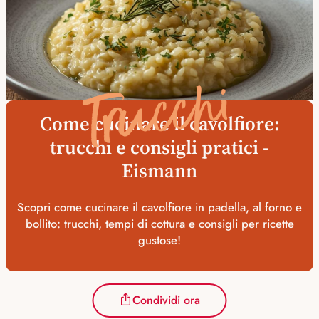
Trucchi
Come cucinare il cavolfiore:
trucchi e consigli pratici -
Eismann
Scopri come cucinare il cavolfiore in padella, al forno e
bollito: trucchi, tempi di cottura e consigli per ricette
gustose!
Condividi ora