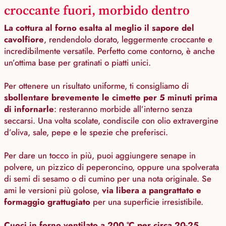
croccante fuori, morbido dentro
La cottura al forno esalta al meglio il sapore del
cavolfiore
, rendendolo dorato, leggermente croccante e
incredibilmente versatile. Perfetto come contorno, è anche
un’ottima base per gratinati o piatti unici.
Per ottenere un risultato uniforme, ti consigliamo di
sbollentare brevemente le cimette per 5 minuti prima
di infornarle
: resteranno morbide all’interno senza
seccarsi. Una volta scolate, condiscile con olio extravergine
d’oliva, sale, pepe e le spezie che preferisci.
Per dare un tocco in più, puoi aggiungere senape in
polvere, un pizzico di peperoncino, oppure una spolverata
di semi di sesamo o di cumino per una nota originale. Se
ami le versioni più golose,
via libera a pangrattato e
formaggio grattugiato
per una superficie irresistibile.
Cuoci in forno ventilato a 200 °C per circa 20-25