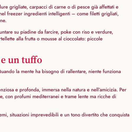
re grigliate, carpacci di carne o di pesce già affettati e
l freezer ingredienti intelligenti – come filetti grigliati,
one.
ntare su piadine da farcire, poke con riso e verdure,
lette alla frutta o mousse al cioccolato: piccole
 e un tuffo
Quando la mente ha bisogno di rallentare, niente funziona
enziosa e profonda, immersa nella natura e nell’amicizia. Per
te, con profumi mediterranei e trame lente ma ricche di
emi, situazioni imprevedibili e un tono divertito che conquista