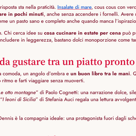
 risposta sta nella praticità.
Insalate di mare
, cous cous con verdu
re in pochi minuti
, anche senza accendere i fornelli. Avere ne
insieme un pasto sano e completo anche quando manca l’ispirazi
e. Chi cerca idee su
cosa cucinare in estate per cena
può pu
oncludere in leggerezza, bastano dolci monoporzione come tartel
da gustare tra un piatto pronto
sedia comoda, un angolo d’ombra e
un buon libro tra le mani
. 
to ritmo e farti viaggiare senza muoverti.
Le otto montagne
” di Paolo Cognetti: una narrazione dolce, sil
 “
I leoni di Sicilia
” di Stefania Auci regala una lettura avvolgen
 Dennis è la compagnia ideale: una protagonista fuori dagli sch