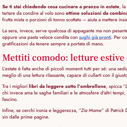
Se ti stai chiedendo cosa cucinare a pranzo in estate
, la
tartare da condire al volo sono
ottime soluzioni da combina
frutta mista o porzioni di tonno scottato – aiuta a mettere 
La sera, invece, serve qualcosa di appagante ma non pesant
oppure una pasta veloce condita con
sughi già pronti
. Per c
gratificazioni da tenere sempre a portata di mano.
Mettiti comodo: letture estive 
L’estate è fatta anche di piccoli momenti tutti per sé: una 
meglio di una lettura rilassante, capace di cullarti con il gius
Tra i migliori
libri da leggere sotto l’ombrellone
, spicca “
chi invece ama le saghe familiari e le atmosfere d'altri tempi,
fascino.
Infine, se cerchi ironia e leggerezza, “
Zia Mame
” di Patrick
sin dalle prime pagine.