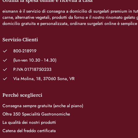
Ordina la spesa online e ricevila a casa
eismann è il servizio di consegna a domicilio di surgelati premium in tutt
carne, alternative vegetali, prodotti da forno e il nostro rinomato gelat
domicilio gratuita e personalizzata, ordinare surgelati online è semplice
Servizio Clienti
800-218919
(lun-ven 10.30 - 14.30)
P.IVA 01718750233
Via Molina, 18, 37060 Sona, VR
Perché sceglierci
Consegna sempre gratuita (anche al piano)
Oltre 350 Specialità Gastronomiche
La qualità dei nostri prodotti
Catena del freddo certificata