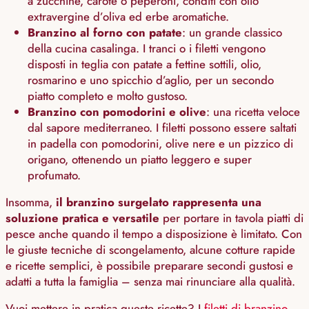
a zucchine, carote o peperoni, conditi con olio
extravergine d’oliva ed erbe aromatiche.
Branzino al forno con patate
: un grande classico
della cucina casalinga. I tranci o i filetti vengono
disposti in teglia con patate a fettine sottili, olio,
rosmarino e uno spicchio d’aglio, per un secondo
piatto completo e molto gustoso.
Branzino con pomodorini e olive
: una ricetta veloce
dal sapore mediterraneo. I filetti possono essere saltati
in padella con pomodorini, olive nere e un pizzico di
origano, ottenendo un piatto leggero e super
profumato.
Insomma,
il branzino surgelato rappresenta una
soluzione pratica e versatile
per portare in tavola piatti di
pesce anche quando il tempo a disposizione è limitato. Con
le giuste tecniche di scongelamento, alcune cotture rapide
e ricette semplici, è possibile preparare secondi gustosi e
adatti a tutta la famiglia – senza mai rinunciare alla qualità.
Vuoi mettere in pratica queste ricette? I
filetti di branzino