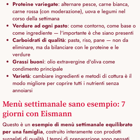
Proteine variegate
: alternare pesce, carne bianca,
carne rossa (con moderazione), uova e legumi nel
corso della settimana
Verdure ad ogni pasto
: come contorno, come base o
come ingrediente — l'importante è che siano presenti
Carboidrati di qualità
: pasta, riso, pane — non da
eliminare, ma da bilanciare con le proteine e le
verdure
Grassi buoni
: olio extravergine d'oliva come
condimento principale
Varietà
: cambiare ingredienti e metodi di cottura è il
modo migliore per coprire tutti i nutrienti senza
annoiarsi
Menù settimanale sano esempio: 7
giorni con Eismann
Questo è un
esempio di menù settimanale equilibrato
per una famiglia
, costruito interamente con prodotti
surgelati di qualità. I tempi di preparazione sono pensati