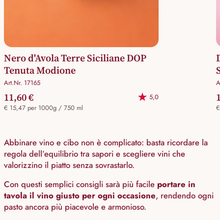
Nero d'Avola Terre Siciliane DOP
Tenuta Modione
Art.Nr. 17165
A
11,60 €
5,0
€ 15,47 per 1000g / 750 ml
€
Abbinare vino e cibo non è complicato: basta ricordare la
regola dell’equilibrio tra sapori e scegliere vini che
valorizzino il piatto senza sovrastarlo.
Con questi semplici consigli sarà più facile
portare in
tavola il vino giusto per ogni occasione
, rendendo ogni
pasto ancora più piacevole e armonioso.