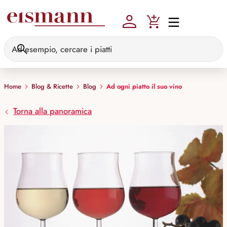
Skip to main content
Home
Blog & Ricette
Blog
Ad ogni piatto il suo vino
Torna alla panoramica