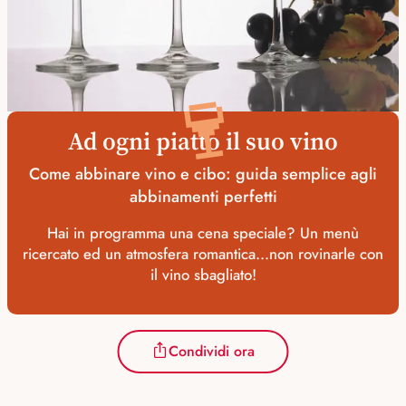
🍷
Ad ogni piatto il suo vino
Come abbinare vino e cibo: guida semplice agli
abbinamenti perfetti
Hai in programma una cena speciale? Un menù
ricercato ed un atmosfera romantica...non rovinarle con
il vino sbagliato!
Condividi ora