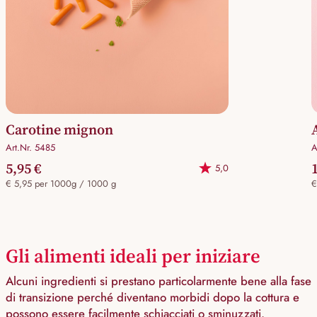
Carotine mignon
Art.Nr. 5485
A
5,95 €
5,0
€ 5,95 per 1000g / 1000 g
€
Gli alimenti ideali per iniziare
Alcuni ingredienti si prestano particolarmente bene alla fase
di transizione perché diventano morbidi dopo la cottura e
possono essere facilmente schiacciati o sminuzzati.