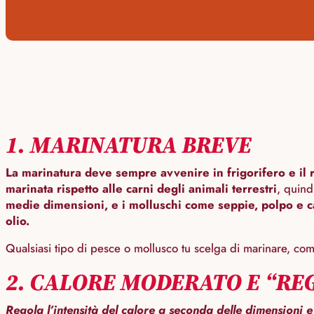
1. MARINATURA BREVE
La marinatura deve sempre avvenire in frigorifero e il 
marinata rispetto alle carni degli animali terrestri
, quind
medie dimensioni, e i molluschi come seppie, polpo e ca
olio.
Qualsiasi tipo di pesce o mollusco tu scelga di marinare, co
2. CALORE MODERATO E “RE
Regola l’intensità del calore a seconda delle dimensioni e