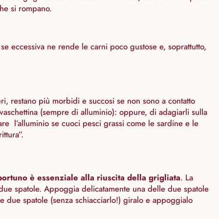
 che si rompano.
 se eccessiva ne rende le carni poco gustose e, soprattutto,
mberi, restano più morbidi e succosi se non sono a contatto
 vaschettina (sempre di alluminio): oppure, di adagiarli sulla
zare l’alluminio se cuoci pesci grassi come le sardine e le
ttura”.
ortuno è essenziale alla riuscita della grigliata
. La
zzi due spatole. Appoggia delicatamente una delle due spatole
ra le due spatole (senza schiacciarlo!) giralo e appoggialo