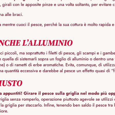
e, girali con le apposite pinze e una volta soltanto, per evitare
na alle braci.
a mentre cuoci il pesce, perché la sua cottura è molto rapida e
ANCHE L’ALLUMINIO
sci piccoli, ma soprattutto i filetti di pesce, gli scampi e i ga
e quella di sistemarli sopra un foglio di alluminio o dentro una
one) o di rametti di erbe aromatiche. Evita, comunque, di utiliz
a quantità eccessiva e darebbe al pesce un effetto quasi di “fri
IUSTO
a appuntiti! Girare il pesce sulla griglia nel modo più opp
la griglia senza romperlo, operazione piuttosto agevole se utili
e e la griglia per staccarlo. Infine, tenendo ben saldo il pesce t
iore.