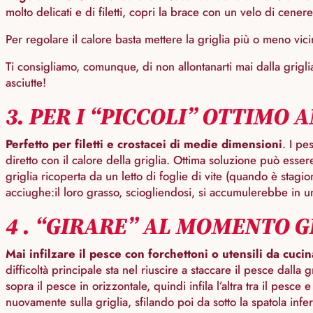
molto delicati e di filetti, copri la brace con un velo di cener
Per regolare il calore basta mettere la griglia più o meno vici
Ti consigliamo, comunque, di non allontanarti mai dalla grigli
asciutte!
3. PER I “PICCOLI” OTTIMO 
Perfetto per filetti e crostacei di medie dimensioni
. I pe
diretto con il calore della griglia. Ottima soluzione può esser
griglia ricoperta da un letto di foglie di vite (quando è stagi
acciughe:il loro grasso, sciogliendosi, si accumulerebbe in un
4 . “GIRARE” AL MOMENTO G
Mai infilzare il pesce con forchettoni o utensili da cucin
difficoltà principale sta nel riuscire a staccare il pesce dal
sopra il pesce in orizzontale, quindi infila l’altra tra il pesc
nuovamente sulla griglia, sfilando poi da sotto la spatola infer