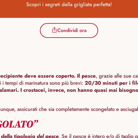
Scopri i segreti della grigliata perfetta!
Condividi ora
recipiente deve essere coperto. Il pesce
, grazie alle sue c
i i tempi di marinatura sono più brevi:
20/30 minuti per i file
lamari. I crostacei, invece, non hanno quasi mai bisogno 
munque, assicurati che sia completamente scongelato e asciuga
GOLATO”
 della tipologia del pesce
.
Se il pesce è intero e/o di taglio 