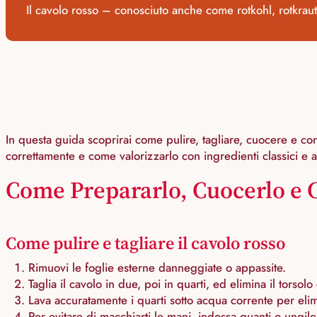
Il cavolo rosso – conosciuto anche come rotkohl, rotkraut 
In questa guida scoprirai come pulire, tagliare, cuocere e co
correttamente e come valorizzarlo con ingredienti classici e al
Come Prepararlo, Cuocerlo e C
Come pulire e tagliare il cavolo rosso
Rimuovi le foglie esterne danneggiate o appassite.
Taglia il cavolo in due, poi in quarti, ed elimina il torsolo
Lava accuratamente i quarti sotto acqua corrente per elim
Per evitare di macchiarti le mani, indossa guanti o ungile