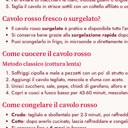
Taglia il cavolo in strisce sottili con un coltello affilato o
Cavolo rosso fresco o surgelato?
Il cavolo rosso
surgelato
è pratico e disponibile tutto l’a
Si conserva bene grazie alla
surgelazione rapida
dopo 
Puoi scongelarlo in frigo, in microonde o direttamente i
Come cuocere il cavolo rosso
Metodo classico (cottura lenta)
Soffriggi cipolla e mele a pezzetti con un po’ di strutto o 
Aggiungi il cavolo tagliato, mescola e sfuma con aceto.
Unisci zucchero, sale, pepe, chiodi di garofano, alloro e 
Copri e cuoci a fuoco basso per 45-60 minuti, mescolando
Come congelare il cavolo rosso
Crudo
: taglialo e sbollentalo per 2-3 minuti, poi raffre
Cotto
: dopo averlo cucinato, lascia raffreddare e congel
Si conserva fino a
6 mesi
in freezer.