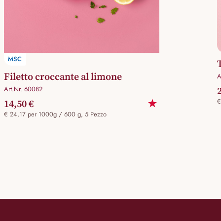
MSC
Filetto croccante al limone
A
Art.Nr. 60082
14,50 €
€
€ 24,17 per 1000g / 600 g, 5 Pezzo