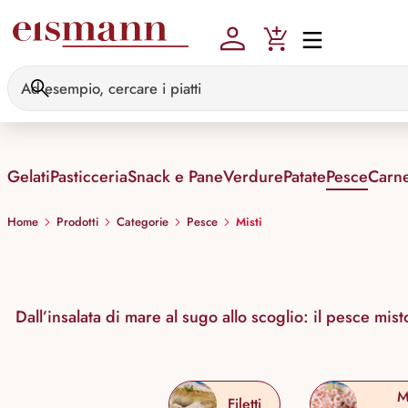
Skip to main content
Gelati
Pasticceria
Snack e Pane
Verdure
Patate
Pesce
Carn
Home
Prodotti
Categorie
Pesce
Misti
Dall’insalata di mare al sugo allo scoglio: il pesce mi
M
Filetti