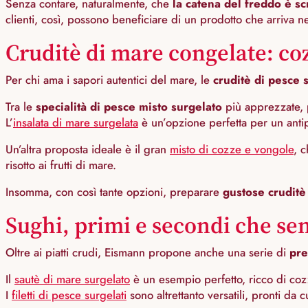
Senza contare, naturalmente, che
la catena del freddo è 
clienti, così, possono beneficiare di un prodotto che arriva 
Cruditè di mare congelate: coz
Per chi ama i sapori autentici del mare, le
cruditè di pesce 
Tra le
specialità di pesce misto surgelato
più apprezzate, 
L’
insalata di mare surgelata
è un’opzione perfetta per un antipa
Un’altra proposta ideale è il gran
misto di cozze e vongole
, c
risotto ai frutti di mare.
Insomma, con così tante opzioni, preparare
gustose cruditè
Sughi, primi e secondi che sem
Oltre ai piatti crudi, Eismann propone anche una serie di
pre
Il
sautè di mare surgelato
è un esempio perfetto, ricco di coz
I
filetti di pesce surgelati
sono altrettanto versatili, pronti da 