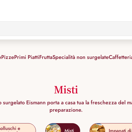
e
Pizze
Primi Piatti
Frutta
Specialità non surgelate
Caffetteri
Misti
sto surgelato Eismann porta a casa tua la freschezza del m
preparazione.
olluschi e
Misti
Impanati d