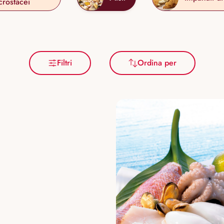
crostacei
Filtri
Ordina per