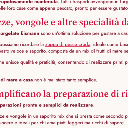
scrupolosamente mantenuta
. Tutti i trasporti avvengono in fur
nelle loro case come appena pescato, pronto per essere gustato
ze, vongole e altre specialità d
surgelate Eismann
sono un'ottima soluzione per gustare a cas
possiamo ricordare la
zuppa di pesce cruda
, ideale come base
sto veloce e saporito, composta da un mix di frutti di mare sele
he unisce qualità e praticità, consentendo di realizzare primi pi
 di mare a casa
non è mai stato tanto semplice.
plificano la preparazione di ri
parazioni pronte e semplici da realizzare
.
ze e vongole in un saporito mix che si presta come secondo pi
cuocere e ideali per chi ama piatti leggeri ma ricchi di sapore.