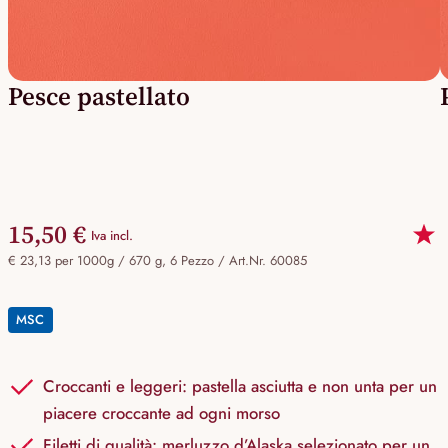
Pesce pastellato
15,50 €
Iva incl.
€ 23,13 per 1000g / 670 g, 6 Pezzo /
Art.Nr. 60085
MSC
Croccanti e leggeri: pastella asciutta e non unta per un
piacere croccante ad ogni morso
Filetti di qualità: merluzzo d’Alaska selezionato per un