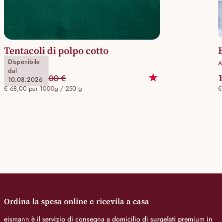
Tentacoli di polpo cotto
Disponibile
Art.Nr. 60097
A
dal
17,00 €
20,00 €
10.08.2026
€ 68,00 per 1000g / 250 g
€
Ordina la spesa online e ricevila a casa
eismann è il servizio di consegna a domicilio di surgelati premium in