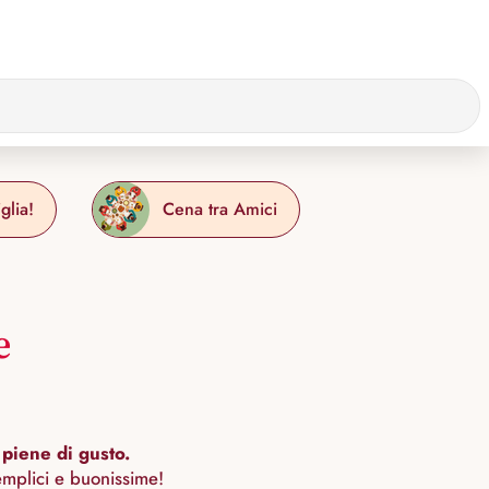
glia!
Cena tra Amici
e
 piene di gusto.
emplici e buonissime!