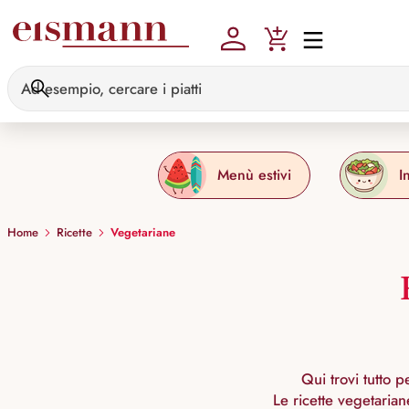
Skip to main content
Menù estivi
I
Home
Ricette
Vegetariane
Qui trovi tutto 
Le ricette vegetaria