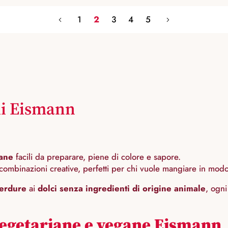
1
2
3
4
5
li Eismann
gane
facili da preparare, piene di colore e sapore.
combinazioni creative, perfetti per chi vuole mangiare in modo
 verdure
ai
dolci senza ingredienti di origine animale
, ogni
 vegetariane e vegane Eismann