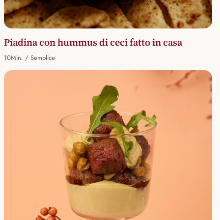
Piadina con hummus di ceci fatto in casa
10Min. / Semplice