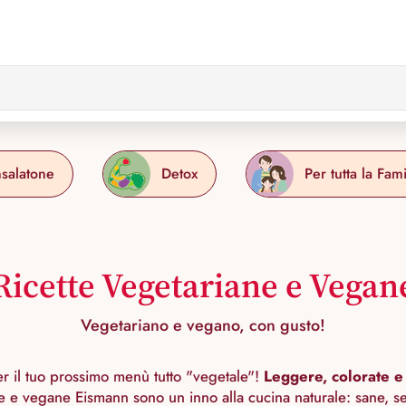
nsalatone
Detox
Per tutta la Fami
Ricette Vegetariane e Vegan
Vegetariano e vegano, con gusto!
per il tuo prossimo menù tutto "vegetale"!
Leggere, colorate e
ne e vegane Eismann sono un inno alla cucina naturale: sane, s