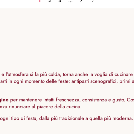
1
2
3
...
7
l’atmosfera si fa più calda, torna anche la voglia di cucinare p
 in ogni momento delle feste: antipasti scenografici, primi av
gine
per mantenere intatti freschezza, consistenza e gusto. Così
enza rinunciare al piacere della cucina.
 ogni tipo di festa, dalla più tradizionale a quella più moderna.