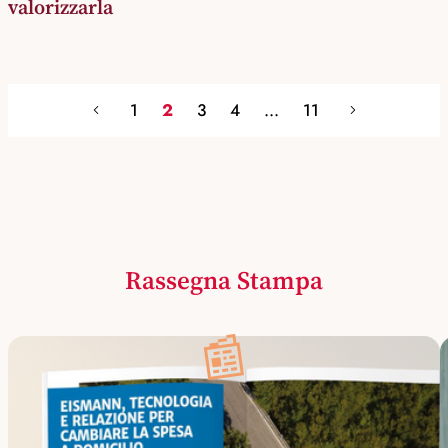
valorizzarla
1
2
3
4
...
11
Rassegna Stampa
📰