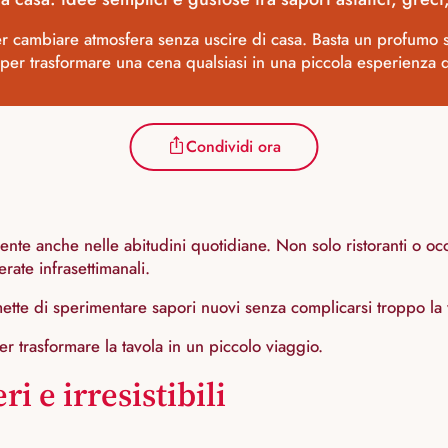
 cambiare atmosfera senza uscire di casa. Basta un profumo spe
 per trasformare una cena qualsiasi in una piccola esperienza 
Condividi ora
ente anche nelle abitudini quotidiane. Non solo ristoranti o oc
erate infrasettimanali.
mette di sperimentare sapori nuovi senza complicarsi troppo la v
r trasformare la tavola in un piccolo viaggio.
i e irresistibili