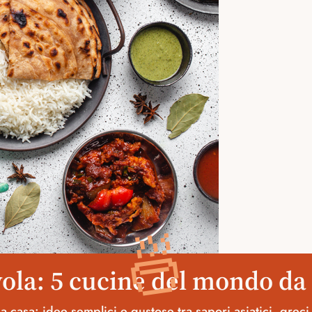
🍜
vola: 5 cucine del mondo da
casa: idee semplici e gustose tra sapori asiatici, greci