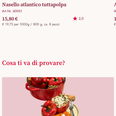
Nasello atlantico tuttapolpa
Art.Nr. 60061
A
15,80 €
2,0
€ 19,75 per 1000g / 800 g, ca. 8 pezzi
€
Cosa ti va di provare?