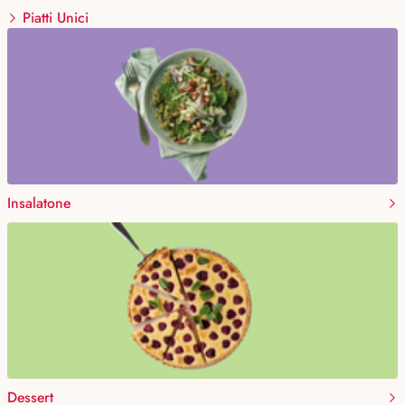
Piatti Unici
Insalatone
Dessert