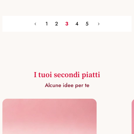
1
2
3
4
5
I tuoi secondi piatti
Alcune idee per te