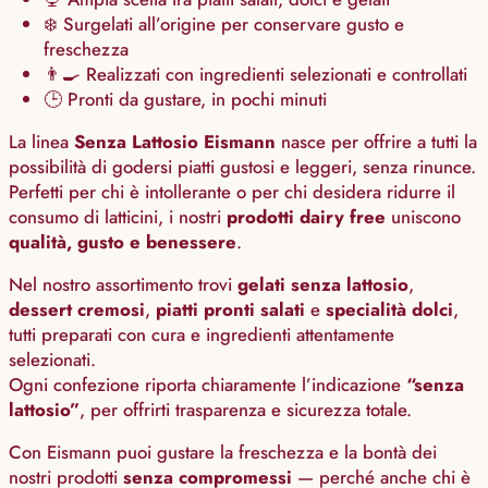
❄️ Surgelati all’origine per conservare gusto e
freschezza
👨‍🍳 Realizzati con ingredienti selezionati e controllati
🕒 Pronti da gustare, in pochi minuti
La linea
Senza Lattosio Eismann
nasce per offrire a tutti la
possibilità di godersi piatti gustosi e leggeri, senza rinunce.
Perfetti per chi è intollerante o per chi desidera ridurre il
consumo di latticini, i nostri
prodotti dairy free
uniscono
qualità, gusto e benessere
.
Nel nostro assortimento trovi
gelati senza lattosio
,
dessert cremosi
,
piatti pronti salati
e
specialità dolci
,
tutti preparati con cura e ingredienti attentamente
selezionati.
Ogni confezione riporta chiaramente l’indicazione
“senza
lattosio”
, per offrirti trasparenza e sicurezza totale.
Con Eismann puoi gustare la freschezza e la bontà dei
nostri prodotti
senza compromessi
— perché anche chi è