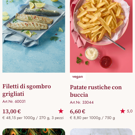
vegan
Filetti di sgombro
Patate rustiche con
grigliati
buccia
Art.Nr. 60031
Art.Nr. 33044
13,00 €
6,60 €
5,0
€ 48,15 per 1000g / 270 g, 3 pezzi
€ 8,80 per 1000g / 750 g