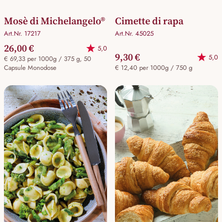
Mosè di Michelangelo®
Cimette di rapa
Art.Nr. 17217
Art.Nr. 45025
26,00 €
5,0
9,30 €
5,0
€ 69,33 per 1000g / 375 g, 50
Capsule Monodose
€ 12,40 per 1000g / 750 g