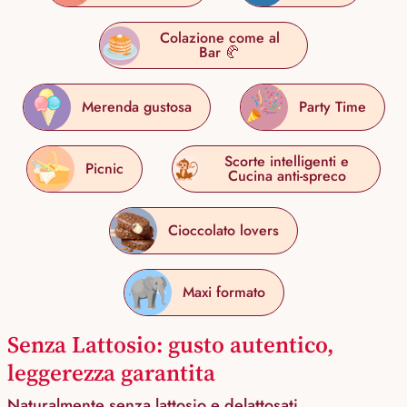
Colazione come al
Bar 🥐
Merenda gustosa
Party Time
Scorte intelligenti e
Picnic
Cucina anti-spreco
Cioccolato lovers
Maxi formato
Senza Lattosio: gusto autentico,
leggerezza garantita
Naturalmente senza lattosio e delattosati