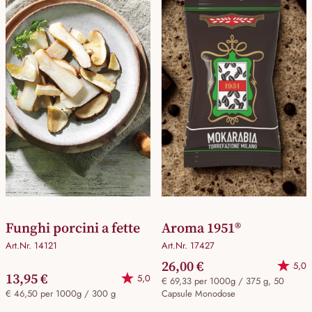
Funghi porcini a fette
Aroma 1951®
Art.Nr. 14121
Art.Nr. 17427
26,00 €
5,0
13,95 €
5,0
€ 69,33 per 1000g / 375 g, 50
€ 46,50 per 1000g / 300 g
Capsule Monodose