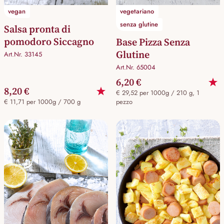
vegan
vegetariano
senza glutine
Salsa pronta di
pomodoro Siccagno
Base Pizza Senza
Glutine
Art.Nr. 33145
Art.Nr. 65004
6,20 €
8,20 €
€ 29,52 per 1000g / 210 g, 1
€ 11,71 per 1000g / 700 g
pezzo