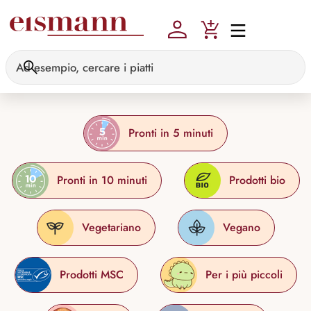
Skip to main content
Pronti in 5 minuti
Pronti in 10 minuti
Prodotti bio
Vegetariano
Vegano
Prodotti MSC
Per i più piccoli